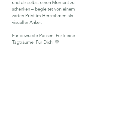
und dir selbst einen Moment zu 
schenken – begleitet von einem 
zarten Print im Herzrahmen als 
visueller Anker.
Für bewusste Pausen. Für kleine 
Tagträume. Für Dich. 💛
© 2026, Nadine Kleier
Alle Inhalte dieser Website sind
urheberrechtlich geschützt.
Jegliche Nutzung außerhalb des privaten
Betrachtens bedarf der Zustimmung der
Künstlerin.
Impressum
Datenschutz
AGB