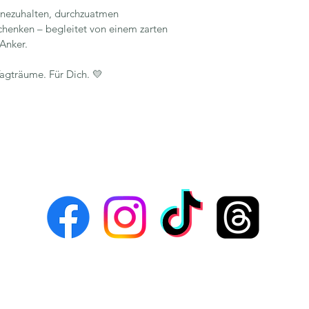
innezuhalten, durchzuatmen 
chenken – begleitet von einem zarten 
 Anker.
Tagträume. Für Dich. 💛
© 2026, Nadine Kleier
Alle Inhalte dieser Website sind urheberrechtlich geschützt.
g außerhalb des privaten Betrachtens bedarf der Zustimmung der Künst
Impressum
Datenschutz
AGB
FAQ
Versand & Rückgab