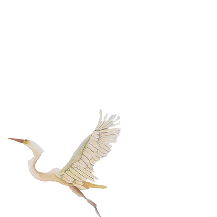
lerin.
e