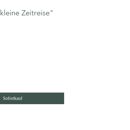
kleine Zeitreise"
 den Warenkorb
Sofortkauf