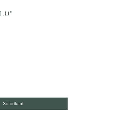
1.0"
 den Warenkorb
Sofortkauf