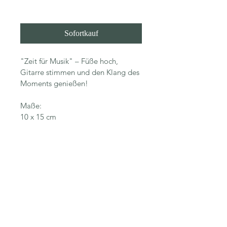
In den Warenkorb
Sofortkauf
"Zeit für Musik" – Füße hoch, 
Gitarre stimmen und den Klang des 
Moments genießen!
Maße:
10 x 15 cm
© 2026, Nadine Kleier
Alle Inhalte dieser Website sind
urheberrechtlich geschützt.
Jegliche Nutzung außerhalb des privaten
Betrachtens bedarf der Zustimmung der
Künstlerin.
Impressum