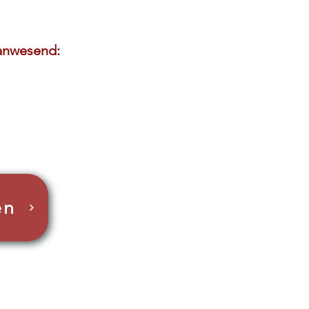
 anwesend:
en