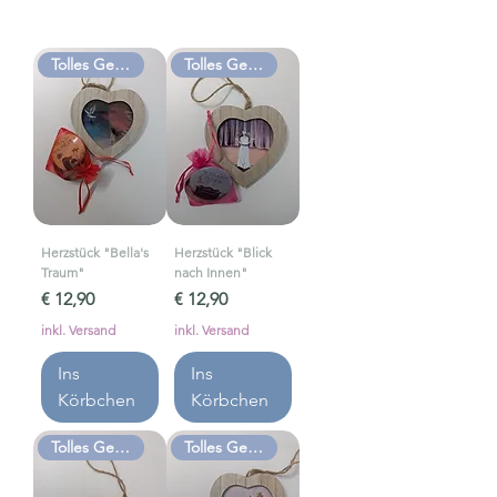
Tolles Geschenk
Tolles Geschenk
Herzstück "Bella's
Herzstück "Blick
Traum"
nach Innen"
Preis
Preis
€ 12,90
€ 12,90
inkl. Versand
inkl. Versand
Ins
Ins
Körbchen
Körbchen
Tolles Geschenk
Tolles Geschenk