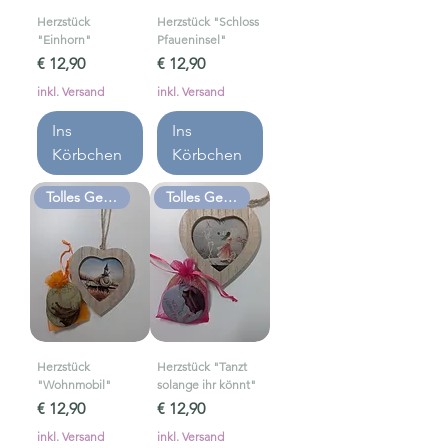
Herzstück
Herzstück "Schloss
"Einhorn"
Pfaueninsel"
Preis
Preis
€ 12,90
€ 12,90
inkl. Versand
inkl. Versand
Ins
Ins
Körbchen
Körbchen
Tolles Geschenk
Tolles Geschenk
Herzstück
Herzstück "Tanzt
"Wohnmobil"
solange ihr könnt"
Preis
Preis
€ 12,90
€ 12,90
inkl. Versand
inkl. Versand