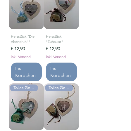
Herzstück "Die
Herzstück
Abendruh' "
"Zuhause"
Preis
Preis
€ 12,90
€ 12,90
inkl. Versand
inkl. Versand
Ins
Ins
Körbchen
Körbchen
Tolles Geschenk
Tolles Geschenk