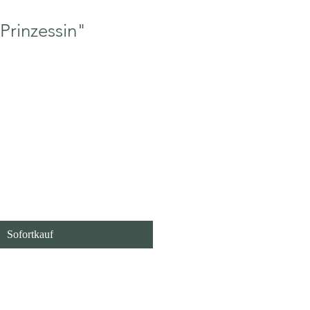
 Prinzessin"
 den Warenkorb
Sofortkauf