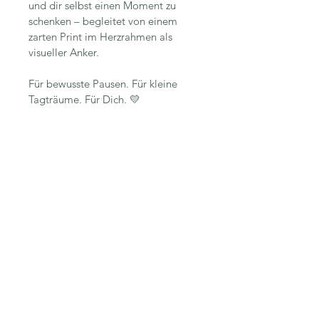
und dir selbst einen Moment zu 
schenken – begleitet von einem 
zarten Print im Herzrahmen als 
visueller Anker.
Für bewusste Pausen. Für kleine 
Tagträume. Für Dich. 💛
© 2026, Nadine Kleier
Alle Inhalte dieser Website sind
urheberrechtlich geschützt.
Jegliche Nutzung außerhalb des privaten
Betrachtens bedarf der Zustimmung der
Künstlerin.
Impressum
Datenschutz
AGB