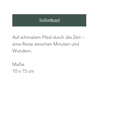
In den Warenkorb
Sofortkauf
Auf schmalem Pfad durch die Zeit – 
eine Reise zwischen Minuten und 
Wundern.
Maße:
10 x 15 cm
© 2026, Nadine Kleier
Alle Inhalte dieser Website sind
urheberrechtlich geschützt.
Jegliche Nutzung außerhalb des privaten
Betrachtens bedarf der Zustimmung der
Künstlerin.
Impressum