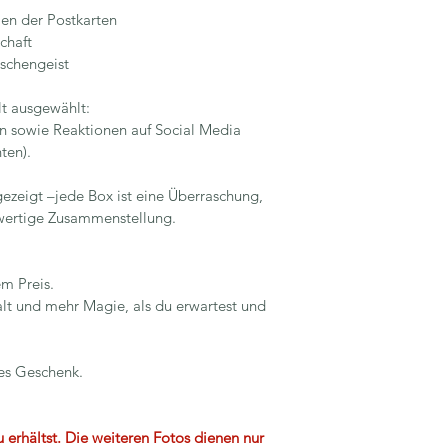
len der Postkarten
chaft
schengeist
lt ausgewählt:
n sowie Reaktionen auf Social Media
ten).
 gezeigt –jede Box ist eine Überraschung, 
wertige Zusammenstellung.
em Preis.
alt und mehr Magie, als du erwartest und 
res Geschenk.
u erhältst. Die weiteren Fotos dienen nur 