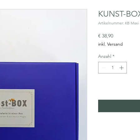
KUNST-BOX
Artikelnummer: KB Maxi 
Preis
€ 38,90
inkl. Versand
Anzahl
*
In