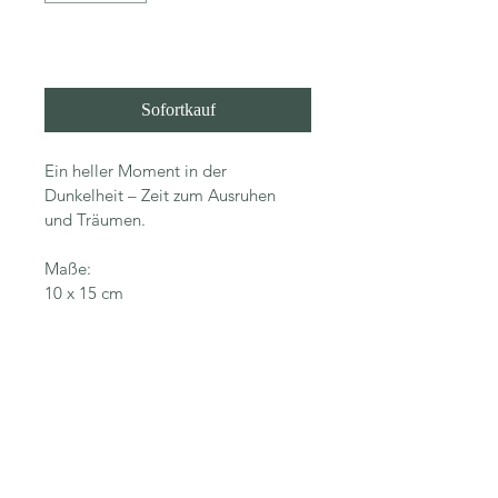
In den Warenkorb
Sofortkauf
Ein heller Moment in der 
Dunkelheit – Zeit zum Ausruhen 
und Träumen.
Maße:
10 x 15 cm
© 2026, Nadine Kleier
Alle Inhalte dieser Website sind
urheberrechtlich geschützt.
Jegliche Nutzung außerhalb des privaten
Betrachtens bedarf der Zustimmung der
Künstlerin.